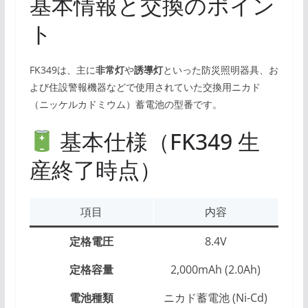
基本情報と交換のポイン
ト
FK349は、主に
非常灯
や
誘導灯
といった防災照明器具、お
よび住設警報機器などで使用されていた交換用ニカド
（ニッケルカドミウム）蓄電池の型番です。
基本仕様（FK349 生
産終了時点）
項目
内容
定格電圧
8.4V
定格容量
2,000mAh (2.0Ah)
電池種類
ニカド蓄電池 (Ni-Cd)