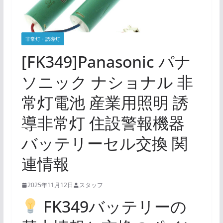
非常灯・誘導灯
[FK349]Panasonic パナ
ソニック ナショナル 非
常灯電池 産業用照明 誘
導非常灯 住設警報機器
バッテリーセル交換 関
連情報
2025年11月12日
スタッフ
FK349バッテリーの