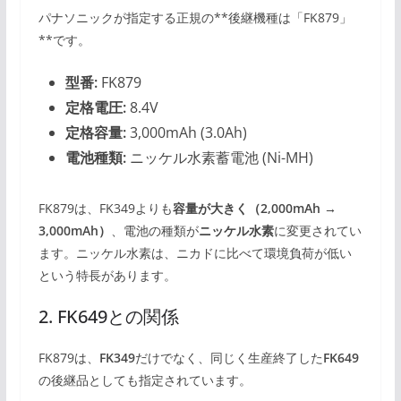
パナソニックが指定する正規の**後継機種は「FK879」
**です。
型番:
FK879
定格電圧:
8.4V
定格容量:
3,000mAh (3.0Ah)
電池種類:
ニッケル水素蓄電池 (Ni-MH)
FK879は、FK349よりも
容量が大きく（2,000mAh →
3,000mAh）
、電池の種類が
ニッケル水素
に変更されてい
ます。ニッケル水素は、ニカドに比べて環境負荷が低い
という特長があります。
2. FK649との関係
FK879は、
FK349
だけでなく、同じく生産終了した
FK649
の後継品としても指定されています。