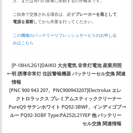
方、または専門の業者に依頼するのが確実です。
ご自身で交換される場合は、必ず
ブレーカーを落として
電源を遮断
してから作業を行ってください。
この機種のバッテリーリフレッシュサービスのお申し込
みはこちら
[P-18H/L2G1]DAIKO 大光電気 非常灯電池 産業用照
明 誘導非常灯 住設警報機器 バッテリーセル交換 関連
情報
[PNC 900 943 207、PNC900943207]Electrolux エレ
クトロラックス プレミアムスティッククリーナー
PureQ9 サテンホワイト PQ92-3BWF、インディゴブ
ルー PQ92-3OBF Type:PA252L21YEP 他 バッテリー
セル交換 関連情報