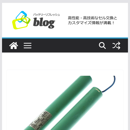
コ
ン
テ
ン
ツ
へ
ス
キ
ッ
プ