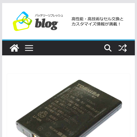
コ
ン
テ
ン
ツ
へ
ス
キ
ッ
プ