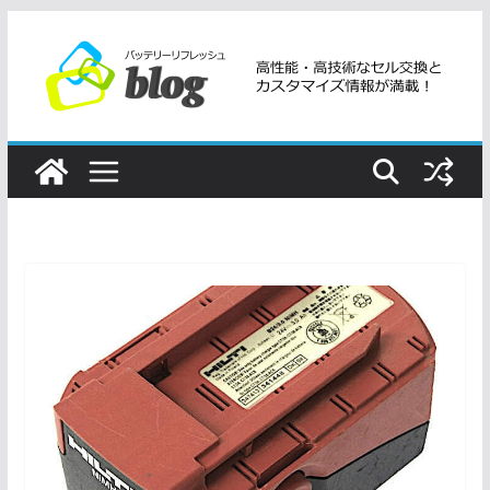
コ
ン
テ
ン
ツ
へ
ス
キ
ッ
プ