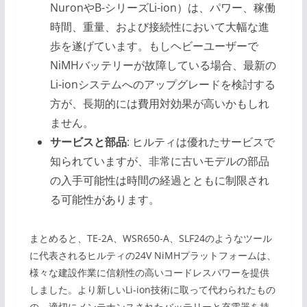
NuronやB-シリーズLi-ion）は、パワー、稼働
時間、重量、および接続性において大幅な進
歩を遂げています。もしヘビーユーザーで
NiMHバッテリーが故障している場合、最新の
Li-ionシステムへのアップグレードを検討する
方が、長期的には費用対効果が高いかもしれ
ません。
サービスと部品
: ヒルティは優れたサービスで
知られていますが、非常に古いモデルの部品
の入手可能性は時間の経過とともに制限され
る可能性があります。
まとめると、TE-2A、WSR650-A、SLF24のようなツール
に代表されるヒルティの24V NiMHプラットフォームは、
様々な建設作業に信頼性の高いコードレスパワーを提供
しました。より新しいLi-ion技術に取って代わられたもの
の、適切にメンテナンスされたバッテリーと充電器を持