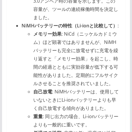
3.0アンペア時の容量を示します。この
容量が、ツールの連続稼働時間を決定し
ました。
NiMHバッテリーの特性（Li-ionと比較して）
:
メモリー効果
: NiCd（ニッケルカドミウ
ム）ほど顕著ではありませんが、NiMH
バッテリーも完全に放電せずに充電を繰
り返すと「メモリー効果」を起こし、時
間の経過とともに実効容量が低下する可
能性がありました。定期的にフルサイク
ルさせることを推奨されていました。
自己放電
: NiMHバッテリーは、使用して
いないときにLi-ionバッテリーよりも早
く自己放電する傾向がありました。
重量
: 同じ出力の場合、Li-ionバッテリー
よりも一般的に重いです。