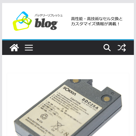
コ
ン
テ
ン
ツ
へ
ス
キ
ッ
プ