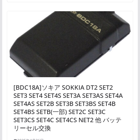
[BDC18A]ソキア SOKKIA DT2 SET2
SET3 SET4 SET4S SET3A SET3AS SET4A
SET4AS SET2B SET3B SET3BS SET4B
SET4BS SETB(一部) SET2C SET3C
SET3CS SET4C SET4CS NET2 他 バッテ
リーセル交換