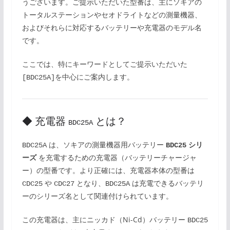
うございます。ご提示いただいた型番は、主にソキアの
トータルステーションやセオドライトなどの測量機器、
およびそれらに対応するバッテリーや充電器のモデル名
です。
ここでは、特にキーワードとしてご提示いただいた
を中心にご案内します。
[BDC25A]
◆ 充電器
とは？
BDC25A
は、ソキアの測量機器用バッテリー
シリ
BDC25A
BDC25
ーズ
を充電するための充電器（バッテリーチャージャ
ー）の型番です。より正確には、充電器本体の型番は
や
となり、
は充電できるバッテリ
CDC25
CDC27
BDC25A
ーのシリーズ名として関連付けられています。
この充電器は、主にニッカド（Ni-Cd）バッテリー
BDC25