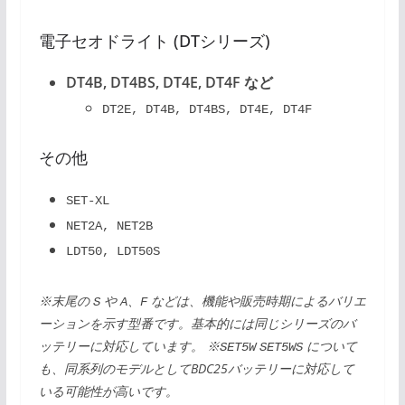
電子セオドライト (DTシリーズ)
DT4B, DT4BS, DT4E, DT4F など
DT2E, DT4B, DT4BS, DT4E, DT4F
その他
SET-XL
NET2A, NET2B
LDT50, LDT50S
※末尾の
や
、
などは、機能や販売時期によるバリエ
S
A
F
ーションを示す型番です。基本的には同じシリーズのバ
ッテリーに対応しています。
※
について
SET5W
SET5WS
も、同系列のモデルとしてBDC25バッテリーに対応して
いる可能性が高いです。