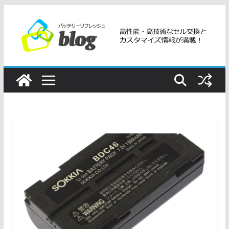
コ
ン
テ
ン
ツ
へ
ス
キ
ッ
プ