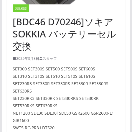
測量機器
[BDC46 D70246]ソキア
SOKKIA バッテリーセル
交換
2025年3月8日
スタッフ
SET300 SET300S SET500 SET500S SET600S
SET310 SET310S SET510 SET510S SET610S
SET230R3 SET330R SET330RS SET530R SET530RS
SET630RS
SET230RK3 SET330RK SET330RKS SET530RK
SET530RKS SET630RKS
NET1200 SDL30 SDL30i SDL50 GSR2600 GSR2600-L1
GIR1600
SWT5 RC-PR3 LDT520