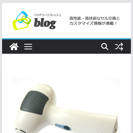
コ
ン
テ
ン
ツ
へ
ス
キ
ッ
プ