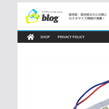
コ
ン
テ
ン
ツ
SHOP
PRIVACY POLICY
へ
ス
キ
ッ
プ