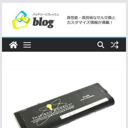
コ
ン
テ
ン
ツ
へ
ス
キ
ッ
プ