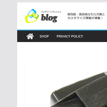
コ
ン
テ
ン
ツ
SHOP
PRIVACY POLICY
へ
ス
キ
ッ
プ