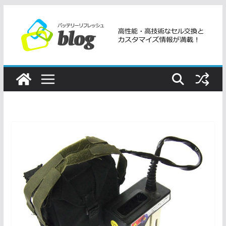
コ
ン
テ
ン
ツ
へ
ス
キ
ッ
プ