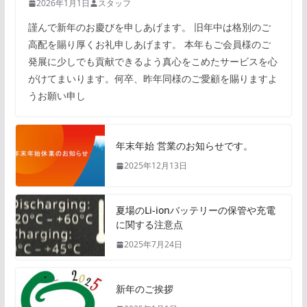
2026年1月1日
スタッフ
謹んで新年のお慶びを申しあげます。 旧年中は格別のご
高配を賜り厚くお礼申しあげます。 本年もご会員様のご
発展に少しでも貢献できるよう真心をこめたサービスを心
がけてまいります。何卒、昨年同様のご愛顧を賜りますよ
うお願い申し
年末年始 営業のお知らせです。
2025年12月13日
夏場のLi-ionバッテリーの保管や充電
に関する注意点
2025年7月24日
新年のご挨拶