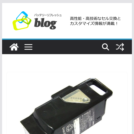
コ
ン
テ
ン
ツ
へ
ス
キ
ッ
プ