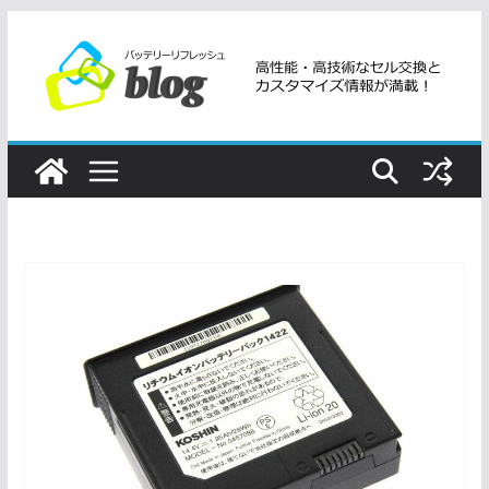
コ
ン
テ
ン
ツ
へ
ス
キ
ッ
プ