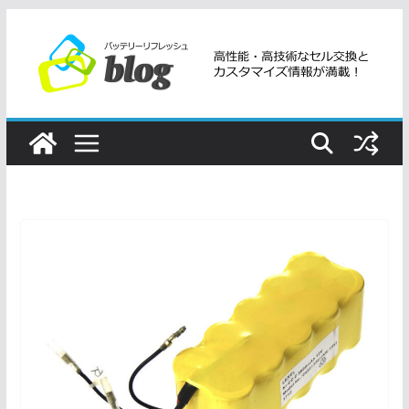
コ
ン
テ
ン
ツ
へ
ス
キ
ッ
プ