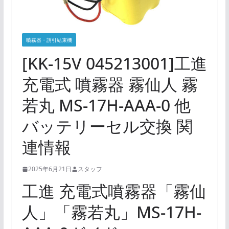
噴霧器・誘引結束機
[KK-15V 045213001]工進
充電式 噴霧器 霧仙人 霧
若丸 MS-17H-AAA-0 他
バッテリーセル交換 関
連情報
2025年6月21日
スタッフ
工進 充電式噴霧器「霧仙
人」「霧若丸」MS-17H-