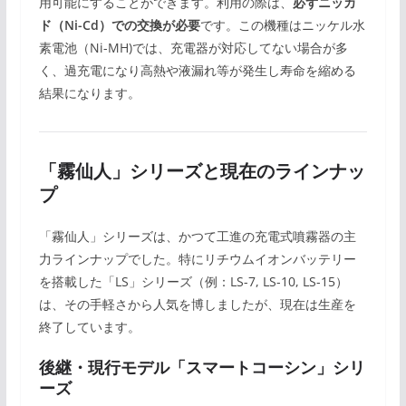
用可能にすることができます。利用の際は、
必ずニッカ
ド（Ni-Cd）での交換が必要
です。この機種はニッケル水
素電池（Ni-MH)では、充電器が対応してない場合が多
く、過充電になり高熱や液漏れ等が発生し寿命を縮める
結果になります。
「霧仙人」シリーズと現在のラインナッ
プ
「霧仙人」シリーズは、かつて工進の充電式噴霧器の主
力ラインナップでした。特にリチウムイオンバッテリー
を搭載した「LS」シリーズ（例：LS-7, LS-10, LS-15）
は、その手軽さから人気を博しましたが、現在は生産を
終了しています。
後継・現行モデル「スマートコーシン」シリ
ーズ