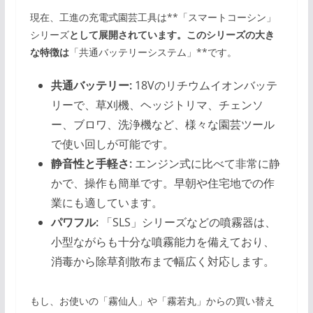
現在、工進の充電式園芸工具は**「スマートコーシン」
シリーズ
として展開されています。このシリーズの大き
な特徴は
「共通バッテリーシステム」**です。
共通バッテリー:
18Vのリチウムイオンバッテ
リーで、草刈機、ヘッジトリマ、チェンソ
ー、ブロワ、洗浄機など、様々な園芸ツール
で使い回しが可能です。
静音性と手軽さ:
エンジン式に比べて非常に静
かで、操作も簡単です。早朝や住宅地での作
業にも適しています。
パワフル:
「SLS」シリーズなどの噴霧器は、
小型ながらも十分な噴霧能力を備えており、
消毒から除草剤散布まで幅広く対応します。
もし、お使いの「霧仙人」や「霧若丸」からの買い替え