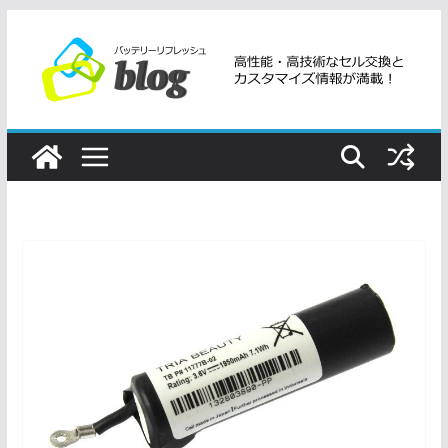
コ
ン
テ
ン
ツ
へ
ス
キ
ッ
プ