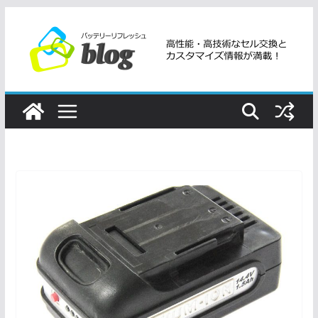
コ
ン
テ
ン
ツ
へ
ス
キ
ッ
プ