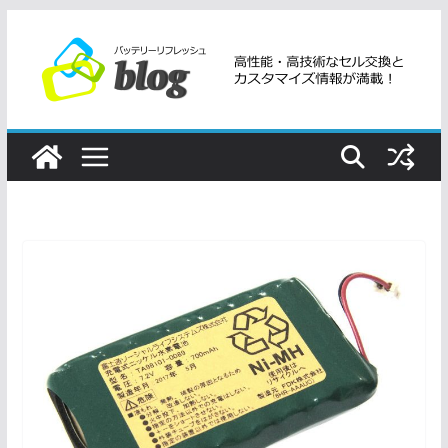
コ
ン
テ
ン
ツ
へ
ス
キ
ッ
プ