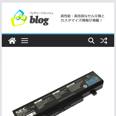
コ
ン
テ
ン
ツ
へ
ス
キ
ッ
プ