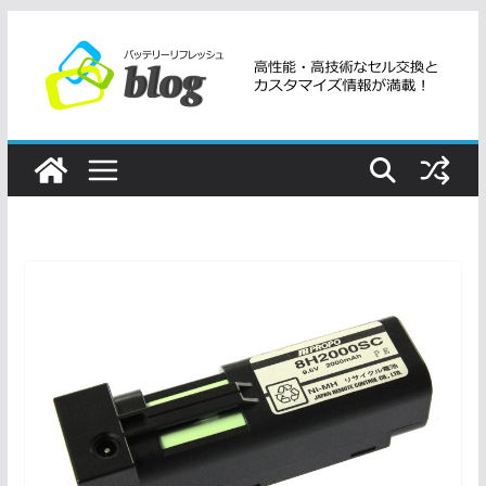
コ
ン
テ
ン
ツ
へ
ス
キ
ッ
プ