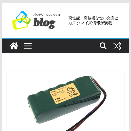
コ
ン
テ
ン
ツ
へ
ス
キ
ッ
プ