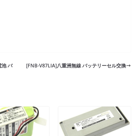
ド電池 バ
[FNB-V87LIA]八重洲無線 バッテリーセル交換