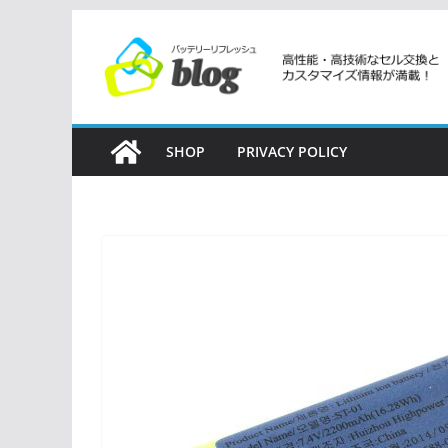
コ
ン
テ
ン
ツ
SHOP
PRIVACY POLICY
へ
ス
キ
ッ
プ