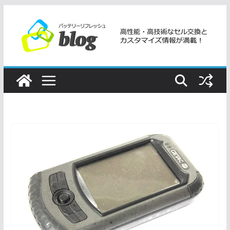
コ
ン
テ
ン
ツ
へ
ス
キ
ッ
プ