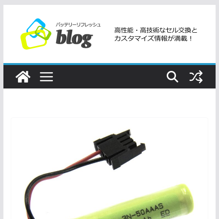
コ
ン
テ
ン
ツ
へ
ス
キ
ッ
プ