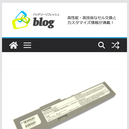
コ
ン
テ
ン
ツ
へ
ス
キ
ッ
プ