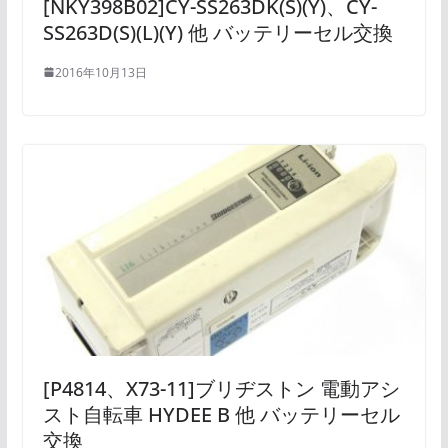
[NKY398B02]CY-SS263DK(S)(Y)、CY-
SS263D(S)(L)(Y) 他 バッテリーセル交換
2016年10月13日
[P4814、X73-11]ブリヂストン 電動アシ
スト自転車 HYDEE B 他 バッテリーセル
交換