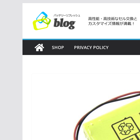
コ
ン
テ
ン
ツ
SHOP
PRIVACY POLICY
へ
ス
キ
ッ
プ