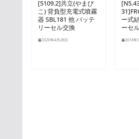
[5109.2]共立(やまび
[N5.4
こ) 背負型充電式噴霧
31]
器 SBL181 他 バッテ
ー式結
リーセル交換
ーセ
2020年4月28日
2018年