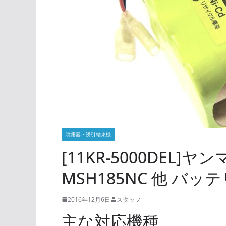
噴霧器・誘引結束機
[11KR-5000DEL]
MSH185NC 他 バ
2016年12月6日
スタッフ
主な対応機種