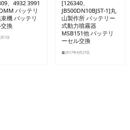
309、4932 3991
[126340、
FROMM バッテリ
JB500DN10BJST-1]丸
束機 バッテリ
山製作所 バッテリー
ル交換
式動力噴霧器
MSB151他 バッテリ
3月1日
ーセル交換
2017年4月27日