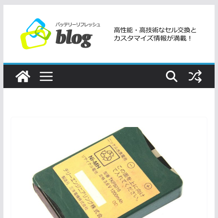
コ
ン
テ
ン
ツ
へ
ス
キ
ッ
プ