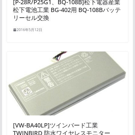
[P-28R/P25G1、BQ-108B]松下電器産業
松下電池工業 BG-402用 BQ-108Bバッテ
リーセル交換
2016年5月12日
[VW-BA40LP]ツインバード工業
TWINBIRD 防水ワイヤレスモニター