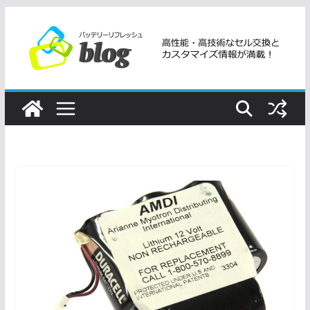
コ
ン
テ
ン
ツ
へ
ス
キ
ッ
プ