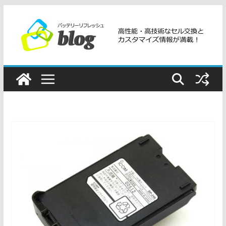
コ
ン
テ
ン
ツ
へ
ス
キ
ッ
プ