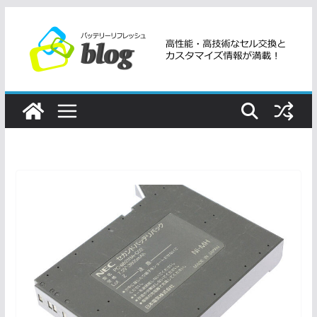
コ
ン
テ
ン
ツ
へ
ス
キ
ッ
プ