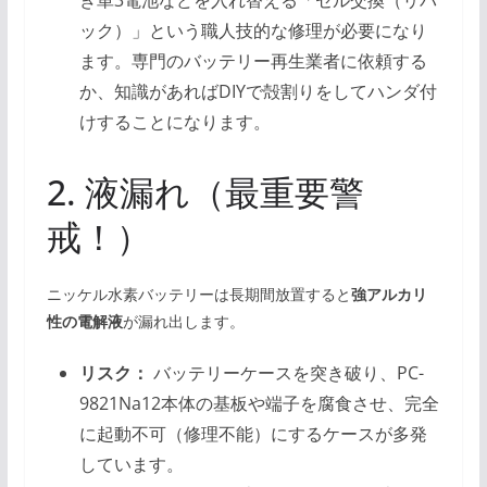
き単3電池などを入れ替える「セル交換（リパ
ック）」という職人技的な修理が必要になり
ます。専門のバッテリー再生業者に依頼する
か、知識があればDIYで殻割りをしてハンダ付
けすることになります。
2. 液漏れ（最重要警
戒！）
ニッケル水素バッテリーは長期間放置すると
強アルカリ
性の電解液
が漏れ出します。
リスク：
バッテリーケースを突き破り、PC-
9821Na12本体の基板や端子を腐食させ、完全
に起動不可（修理不能）にするケースが多発
しています。