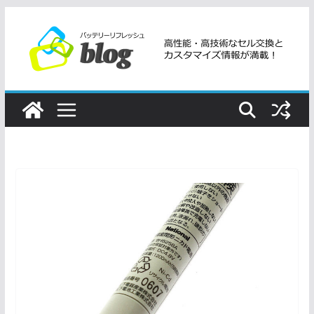
コ
ン
テ
ン
ツ
へ
ス
キ
ッ
プ