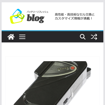
コ
ン
テ
ン
ツ
へ
ス
キ
ッ
プ