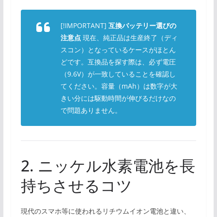
[!IMPORTANT]
互換バッテリー選びの
注意点
現在、純正品は生産終了（ディ
スコン）となっているケースがほとん
どです。互換品を探す際は、必ず電圧
（9.6V）が一致していることを確認し
てください。容量（mAh）は数字が大
きい分には駆動時間が伸びるだけなの
で問題ありません。
2. ニッケル水素電池を長
持ちさせるコツ
現代のスマホ等に使われるリチウムイオン電池と違い、