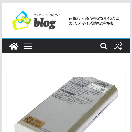
コ
ン
テ
ン
ツ
へ
ス
キ
ッ
プ