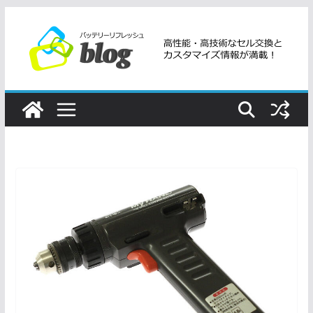
コ
ン
テ
ン
ツ
へ
ス
キ
ッ
プ