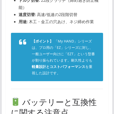
トルク切替:
22段クラッチ（締め過ぎ防止機
能）
速度切替:
高速/低速の2段階切替
用途:
木工・金工の穴あけ、ネジ締め作業
【ポイント】
「My HAND」シリーズ
は、プロ用の「EZ」シリーズに対し、
一般ユーザー向けに「EZT」という型番
が割り振られています。耐久性よりも
軽量設計とコストパフォーマンス
を重
視した設計です。
バッテリーと互換性
に関する注意点