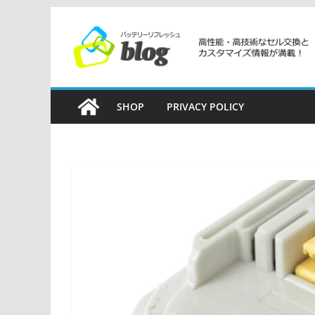
コ
ン
テ
ン
ツ
SHOP
PRIVACY POLICY
へ
ス
キ
ッ
プ