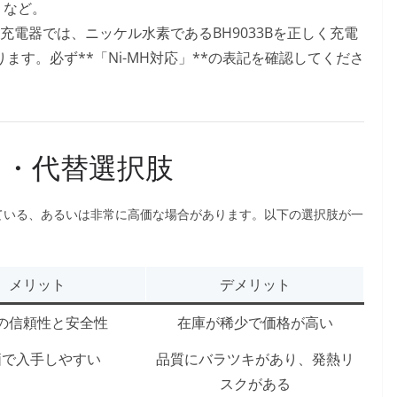
など。
電器では、ニッケル水素であるBH9033Bを正しく充電
す。必ず**「Ni-MH対応」**の表記を確認してくださ
ス・代替選択肢
なっている、あるいは非常に高価な場合があります。以下の選択肢が一
メリット
デメリット
の信頼性と安全性
在庫が稀少で価格が高い
価で入手しやすい
品質にバラツキがあり、発熱リ
スクがある