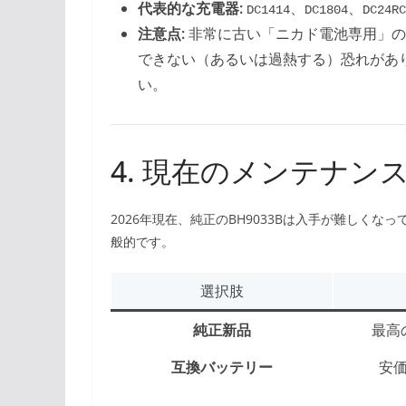
代表的な充電器:
、
、
DC1414
DC1804
DC24RC
注意点:
非常に古い「ニカド電池専用」の充
できない（あるいは過熱する）恐れがありま
い。
4. 現在のメンテナン
2026年現在、純正のBH9033Bは入手が難しく
般的です。
選択肢
純正新品
最高
互換バッテリー
安