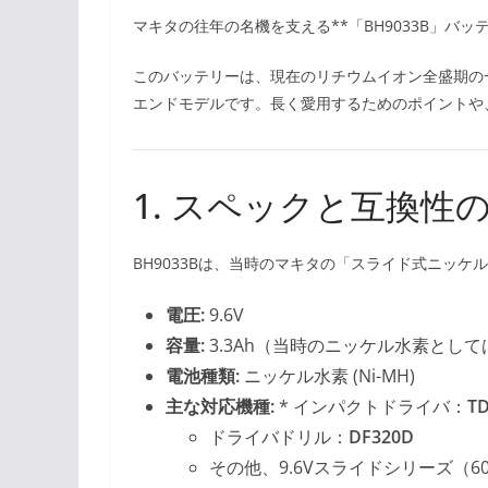
マキタの往年の名機を支える**「BH9033B」バ
このバッテリーは、現在のリチウムイオン全盛期の一
エンドモデルです。長く愛用するためのポイントや
1. スペックと互換性
BH9033Bは、当時のマキタの「スライド式ニッ
電圧:
9.6V
容量:
3.3Ah（当時のニッケル水素とし
電池種類:
ニッケル水素 (Ni-MH)
主な対応機種:
* インパクトドライバ：
T
ドライバドリル：
DF320D
その他、9.6Vスライドシリーズ（6