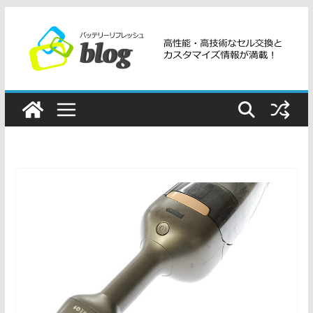
コ
ン
テ
ン
ツ
へ
ス
キ
ッ
プ