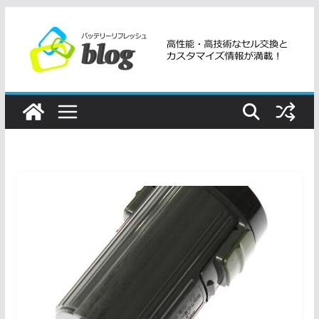
コ
ン
テ
ン
ツ
へ
ス
キ
ッ
プ