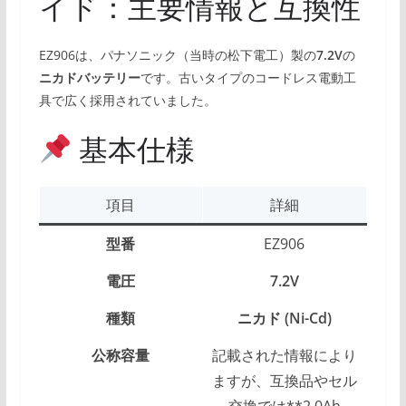
イド：主要情報と互換性
EZ906は、パナソニック（当時の松下電工）製の
7.2V
の
ニカドバッテリー
です。古いタイプのコードレス電動工
具で広く採用されていました。
基本仕様
項目
詳細
型番
EZ906
電圧
7.2V
種類
ニカド (Ni-Cd)
公称容量
記載された情報により
ますが、互換品やセル