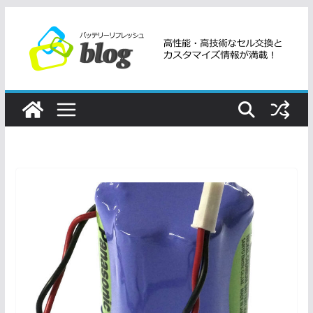
コ
ン
テ
ン
ツ
へ
ス
キ
ッ
プ