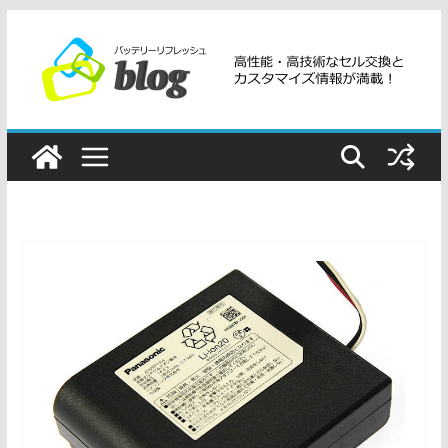
コ
ン
テ
ン
ツ
へ
ス
キ
ッ
プ