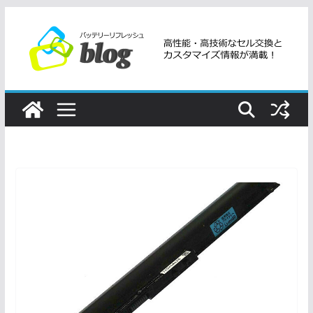
コ
ン
テ
ン
ツ
へ
ス
キ
ッ
プ