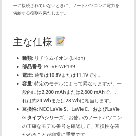
ーに接続されていないときに、ノートパソコンに電力を
供給する役割を果たします。
主な仕様
種類
: リチウムイオン (Li-ion)
部品番号
: PC-VP-WP139
電圧
: 通常は
10.8V
または
11.1V
です。
容量
: 特定のモデルによって異なりますが、一
般的には
2,200 mAh
または
2,600 mAh
で、こ
れは約
24 Wh
または
28 Wh
に相当します。
互換性
:
NEC LaVie S、LaVie E、およびLaVie
G タイプS
シリーズ。お使いのノートパソコン
の正確なモデル番号を確認して、互換性を確
かめることが非常に重要です。