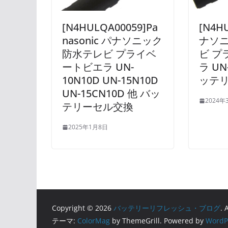
[N4HULQA00059]Pa
[N4H
nasonic パナソニック
ナソニ
防水テレビ プライベ
ビ プ
ートビエラ UN-
ラ UN
10N10D UN-15N10D
ッテ
UN-15CN10D 他 バッ
2024年
テリーセル交換
2025年1月8日
Copyright © 2026
バッテリーリフレッシュ・ブログ
. 
テーマ:
ColorMag
by ThemeGrill. Powered by
WordP