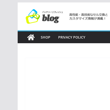
コ
ン
テ
ン
ツ
SHOP
PRIVACY POLICY
へ
ス
キ
ッ
プ