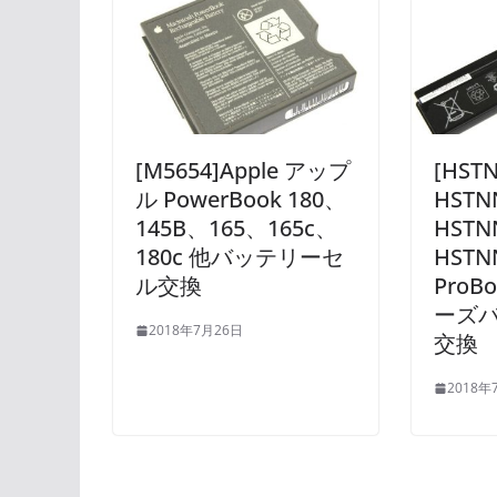
[M5654]Apple アップ
[HST
ル PowerBook 180、
HSTN
145B、165、165c、
HSTN
180c 他バッテリーセ
HSTN
ル交換
ProB
ーズ
2018年7月26日
交換
2018年