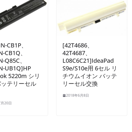
NN-CB1P、
[42T4686、
N-CB1Q、
42T4687、
N-Q85C、
L08C6C21]IdeaPad
N-UB1Q]HP
S9e/S10e用 6セル リ
ook 5220m シリ
チウムイオン バッテ
バッテリーセル
リーセル交換
2018年6月8日
7月20日