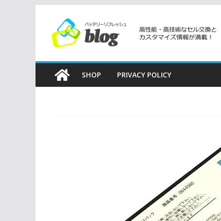
コ
ン
テ
ン
ツ
SHOP
PRIVACY POLICY
へ
ス
キ
ッ
プ