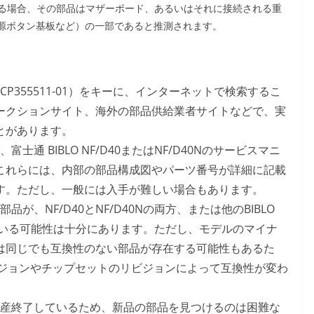
る場合、その部品はマザーボード、あるいはそれに接続される重
電源ボタン基板など）の一部であると推測されます。
CP355511-01）をキーに、インターネットで検索するこ
ークションサイト、海外の部品供給業者サイトなどで、実
とがあります。
、富士通 BIBLO NF/D40またはNF/D40Nのサービスマニ
これらには、内部の部品構成図やパーツ番号が詳細に記載
す。ただし、一般には入手が難しい場合もあります。
品が、NF/D40とNF/D40Nの両方、または他のBIBLO
ている可能性は十分にあります。ただし、モデルのマイナ
は同じでも互換性のない部品が存在する可能性もあるた
ージョンやチップセットのリビジョンによって互換性が変わ
に生産終了しているため、新品の部品を見つけるのは困難な