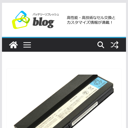
コ
ン
テ
ン
ツ
へ
ス
キ
ッ
プ