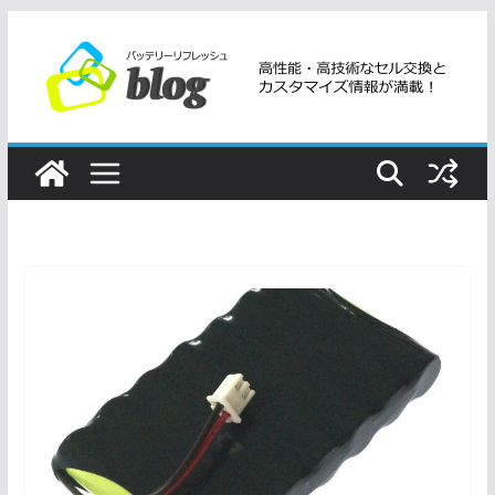
コ
ン
テ
ン
ツ
へ
ス
キ
ッ
プ