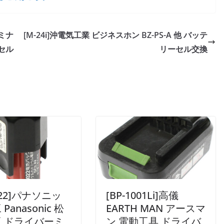
ーミナ
[M-24i]沖電気工業 ビジネスホン BZ-PS-A 他 バッテ
ーセル
リーセル交換
022]パナソニッ
[BP-1001Li]高儀
Panasonic 松
EARTH MAN アースマ
 ドライバーミ
ン 電動工具 ドライバ