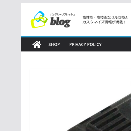
コ
ン
テ
ン
ツ
SHOP
PRIVACY POLICY
へ
ス
キ
ッ
プ