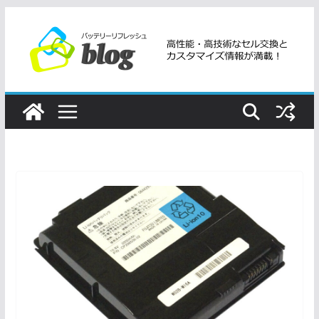
コ
ン
テ
ン
ツ
へ
ス
キ
ッ
プ