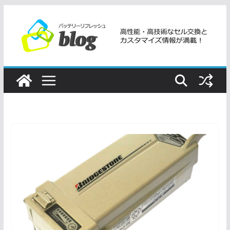
コ
ン
テ
ン
ツ
へ
ス
キ
ッ
プ