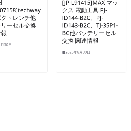
l
[JP-L91415]MAX マッ
07158]techway
クス 電動工具 PJ-
パクトレンチ他
ID144-B2C、PJ-
テリーセル交換
ID143-B2C、TJ-35P1-
情報
BC他バッテリーセル
交換 関連情報
8月30日
2025年8月30日