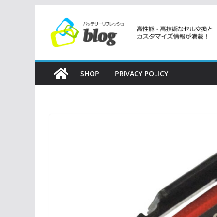
コ
ン
テ
ン
ツ
SHOP
PRIVACY POLICY
へ
ス
キ
ッ
プ