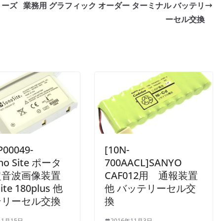
リーズ
業務用 グラフィック オーダー ターミナル バッテリ
ーセル交換
 P00049-
[10N-
no Site ポータ
700AACL]SANYO
超音波画像装置
CAF012用 通報装置
ite 180plus 他
他 バッテリーセル交
テリーセル交換
換
11月15日
2016年11月3日