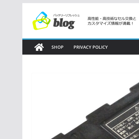
コ
ン
テ
ン
ツ
SHOP
PRIVACY POLICY
へ
ス
キ
ッ
プ