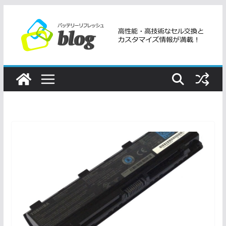
コ
ン
テ
ン
ツ
へ
ス
キ
ッ
プ